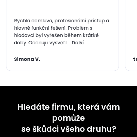
Rychlá domluva, profesionální přístup a
hlavně funkční řešení. Problém s
hlodavci byl vyřešen během krátké
doby. Oceňuji i vysvětl…
Další
Simona V.
t
Hledáte firmu, která vám
pomůže
se škůdci všeho druhu?