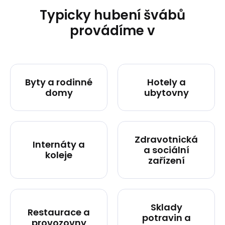
Typicky hubení švábů
provádíme v
Byty a rodinné
Hotely a
domy
ubytovny
Zdravotnická
Internáty a
a sociální
koleje
zařízení
Sklady
Restaurace a
potravin a
provozovny