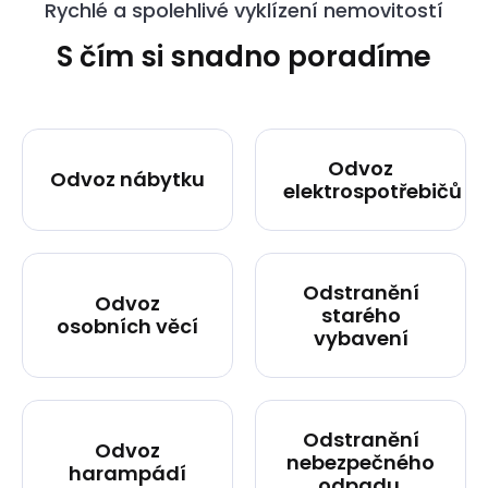
Rychlé a spolehlivé vyklízení nemovitostí
S čím si snadno poradíme
Odvoz
Odvoz nábytku
elektrospotřebičů
Odstranění
Odvoz
starého
osobních věcí
vybavení
Odstranění
Odvoz
nebezpečného
harampádí
odpadu.