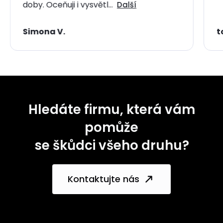
doby. Oceňuji i vysvětl…
Další
Simona V.
t
Hledáte firmu, která vám
pomůže
se škůdci všeho druhu?
Kontaktujte nás