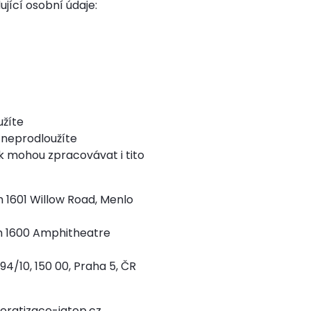
jící osobní údaje:
užíte
 neprodloužíte
 mohou zpracovávat i tito
 1601 Willow Road, Menlo
m 1600 Amphitheatre
4/10, 150 00, Praha 5, ČR
eratizace-jatep.cz