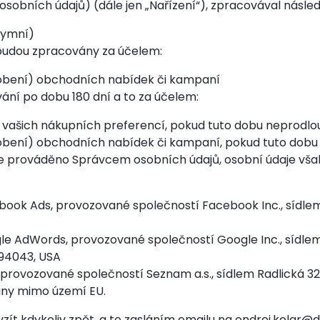
sobních údajů) (dále jen „Nařízení“), zpracovával následu
nymní)
budou zpracovány za účelem:
sobení) obchodních nabídek či kampaní
ání po dobu 180 dní a to za účelem:
vašich nákupních preferencí, pokud tuto dobu neprodlo
obení) obchodních nabídek či kampaní, pokud tuto dobu
e prováděno Správcem osobních údajů, osobní údaje však
ook Ads, provozované společností Facebook Inc., sídlem
le AdWords, provozované společností Google Inc., sídle
 94043, USA
 provozované společností Seznam a.s., sídlem Radlická 329
ány mimo území EU.
zít kdykoliv zpět, a to zasláním emailu na
ondrej.kolar@d