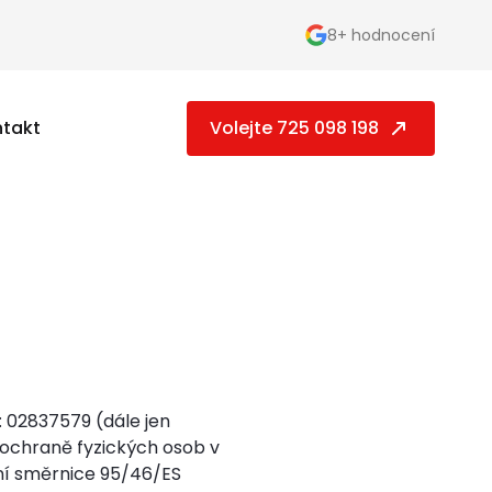
8+ hodnocení
takt
Volejte 725 098 198
Č: 02837579 (dále jen
 ochraně fyzických osob v
ení směrnice 95/46/ES